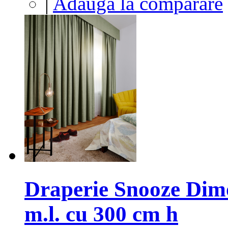
|
Adaugă la comparare
Draperie Snooze Dimo
m.l. cu 300 cm h