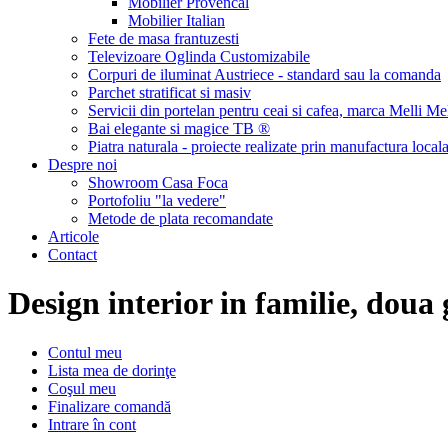
Mobilier Provencal
Mobilier Italian
Fete de masa frantuzesti
Televizoare Oglinda Customizabile
Corpuri de iluminat Austriece - standard sau la comanda
Parchet stratificat si masiv
Servicii din portelan pentru ceai si cafea, marca Melli Me
Bai elegante si magice TB ®
Piatra naturala - proiecte realizate prin manufactura local
Despre noi
Showroom Casa Foca
Portofoliu "la vedere"
Metode de plata recomandate
Articole
Contact
Design interior in familie, doua 
Contul meu
Lista mea de dorinţe
Coşul meu
Finalizare comandă
Intrare în cont