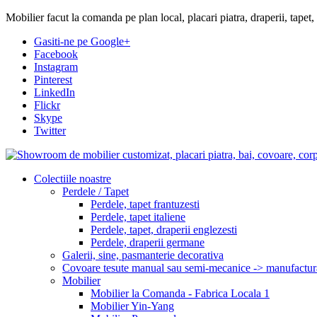
Mobilier facut la comanda pe plan local, placari piatra, draperii, tapet,
Gasiti-ne pe Google+
Facebook
Instagram
Pinterest
LinkedIn
Flickr
Skype
Twitter
Colectiile noastre
Perdele / Tapet
Perdele, tapet frantuzesti
Perdele, tapet italiene
Perdele, tapet, draperii englezesti
Perdele, draperii germane
Galerii, sine, pasmanterie decorativa
Covoare tesute manual sau semi-mecanice -> manufactur
Mobilier
Mobilier la Comanda - Fabrica Locala 1
Mobilier Yin-Yang