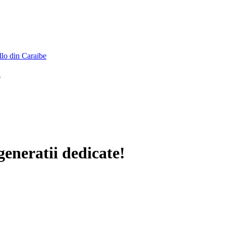
llo din Caraibe
a
generatii dedicate!