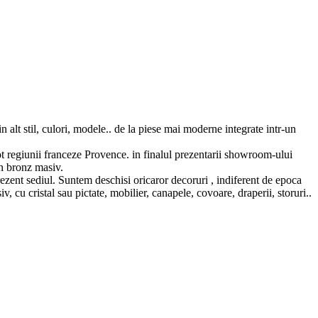
lt stil, culori, modele.. de la piese mai moderne integrate intr-un
ot regiunii franceze Provence. in finalul prezentarii showroom-ului
in bronz masiv.
rezent sediul. Suntem deschisi oricaror decoruri , indiferent de epoca
 cu cristal sau pictate, mobilier, canapele, covoare, draperii, storuri..