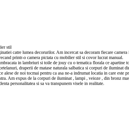
er stil
iei catre lumea decorurilor. Am incercat sa decoram fiecare camera in a
recand printr-o camera pictata cu mobilier stil si covor lucrat manual.
racata in lambriuri si toile de jouy cu o tematica florala ce apartine t
telanuri, draperii de matase naturala salbatica si corpuri de iluminat d
ce alese de noi tocmai pentru ca asa ne-a indrumat locatia in care este p
tra. Am expus de la corpuri de iluminat , lampi , veioze , din bronz masiv,
denta personalitatea si sa va transpunem visele in realitate.