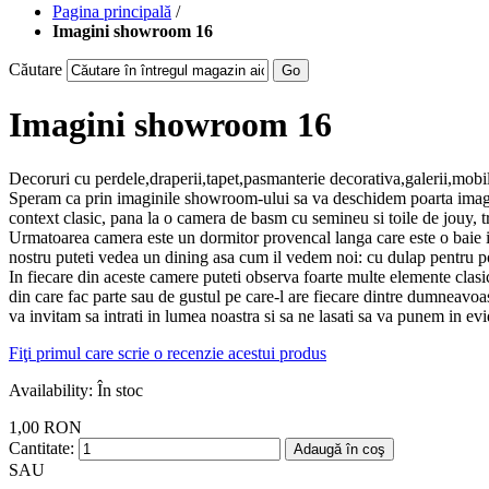
Pagina principală
/
Imagini showroom 16
Căutare
Go
Imagini showroom 16
Decoruri cu perdele,draperii,tapet,pasmanterie decorativa,galerii,mobili
Speram ca prin imaginile showroom-ului sa va deschidem poarta imaginat
context clasic, pana la o camera de basm cu semineu si toile de jouy, t
Urmatoarea camera este un dormitor provencal langa care este o baie imb
nostru puteti vedea un dining asa cum il vedem noi: cu dulap pentru por
In fiecare din aceste camere puteti observa foarte multe elemente clasi
din care fac parte sau de gustul pe care-l are fiecare dintre dumneavoas
va invitam sa intrati in lumea noastra si sa ne lasati sa va punem in evi
Fiţi primul care scrie o recenzie acestui produs
Availability:
În stoc
1,00 RON
Cantitate:
Adaugă în coş
SAU