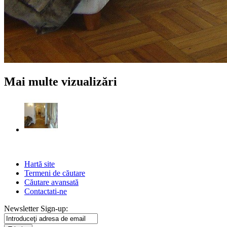
Mai multe vizualizări
Hartă site
Termeni de căutare
Căutare avansată
Contactati-ne
Newsletter Sign-up: